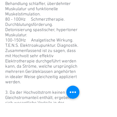
Behandlung schlaffer, überdehnter
Muskulatur und funktionelle
Muskelstimulation.
80 - 100Hz Schmerztherapie.
Durchblutungsförderung.
Detonisierung spastischer, hypertoner
Muskulatur.
100-150Hz Analgetische Wirkung.
T.E.N.S. Elektroakupunktur. Diagnostik.
Zusammenfassend ist zu sagen, dass
mit Hochvolt sehr effektiv
Elektrotherapie durchgeführt werden
kann, da Ströme, welche ursprünglich
mehreren Geräteklassen angehörten
in idealer Weise gleichzeitig appliziert
werden.
3. Da der Hochvoltstrom keinen
Gleichstromanteil enthält, ergeben
sich wesentliche Vorteile in der
Anwendung. Es kann jederzeit und
ohne jede Nebenwirkung über