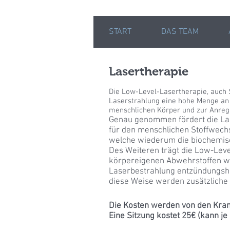
START
DAS TEAM
Lasertherapie
Die Low-Level-Lasertherapie, auch S
Laserstrahlung eine hohe Menge an E
menschlichen Körper und zur Anregu
Genau genommen fördert die Las
für den menschlichen Stoffwechse
welche wiederum die biochemisc
Des Weiteren trägt die Low-Leve
körpereigenen Abwehrstoffen wie
Laserbestrahlung entzündungshe
diese Weise werden zusätzliche I
Die Kosten werden von den Kran
Eine Sitzung kostet 25€ (kann j