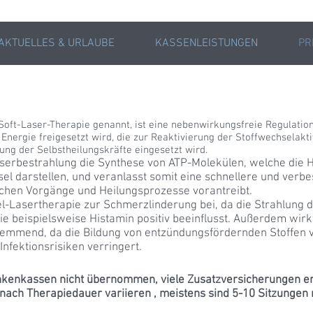
AKTUELLES & URLAUBE
KASSENLEISTUNGEN
PR
oft-Laser-Therapie genannt, ist eine nebenwirkungsfreie Regulation
nergie freigesetzt wird, die zur Reaktivierung der Stoffwechselakti
ng der Selbstheilungskräfte eingesetzt wird.
erbestrahlung die Synthese von ATP-Molekülen, welche die 
l darstellen, und veranlasst somit eine schnellere und verbes
hen Vorgänge und Heilungsprozesse vorantreibt.
l-Lasertherapie zur Schmerzlinderung bei, da die Strahlung d
 beispielsweise Histamin positiv beeinflusst. Außerdem wirkt
mmend, da die Bildung von entzündungsfördernden Stoffen v
nfektionsrisiken verringert.
kenkassen nicht übernommen, viele Zusatzversicherungen ers
e nach Therapiedauer variieren , meistens sind 5-10 Sitzungen